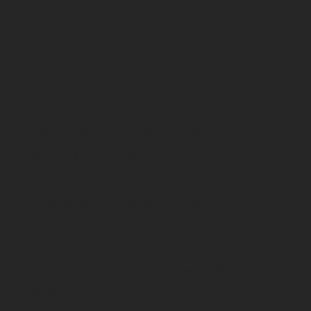
CONTATOS
LARGO DO ESTEIRO, nº6
2050-261 AZAMBUJA
hubslisbonazb@cm-azambuja.pt
+351 917 690 978
(chamada para rede
móvel
nacional)