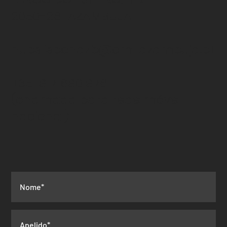
2050-261 AZAMBUJA
hubslisbonazb@cm-azambuja.pt
+351 917 690 978
(chamada para rede
móvel
nacional)