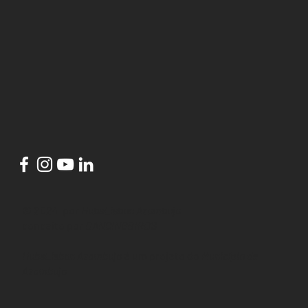
© 2024 por
HubsLisbon Azambuja
conceito por
DANCINGBIRDS
HubsLisbon Azambuja
é um projeto do
Município de
Azambuja