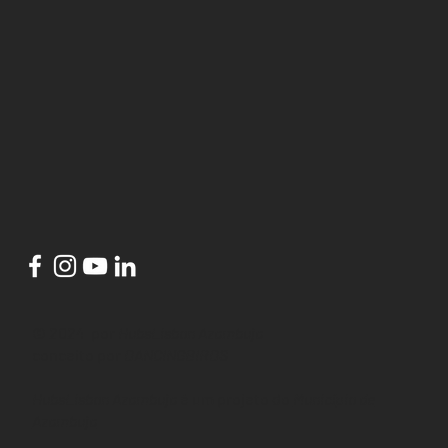
© 2024 por
HubsLisbon Azambuja
conceito por
DANCINGBIRDS
HubsLisbon Azambuja
é um projeto do
Município de
Azambuja