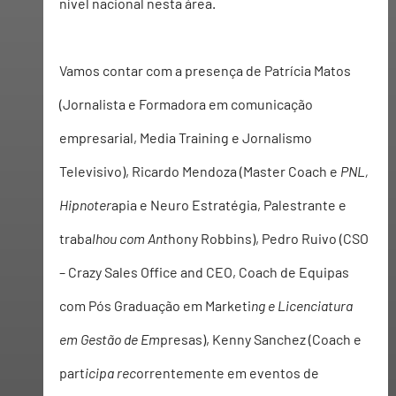
nível nacional nesta área.
Vamos contar com a presença de Patrícia Matos 
(Jornalista e Formadora em comunicação 
empresarial, Me
dia Training e 
Jornalismo 
Televisivo), Ricardo Mendoza (Master Coach e
 PNL, 
Hipnoter
apia e Neuro Estratégia, Pa
lestrante e 
tra
ba
lhou com Ant
hony Robbins), Pedro Ruivo (CSO 
– Crazy Sales Office and CEO, Coach de
 Equipas 
com Pó
s G
raduação em
 Marketi
ng e Licenciatura 
em Gestão de Em
presas), Kenny Sanchez (Coach e 
part
icipa rec
orrentemente em eventos de 