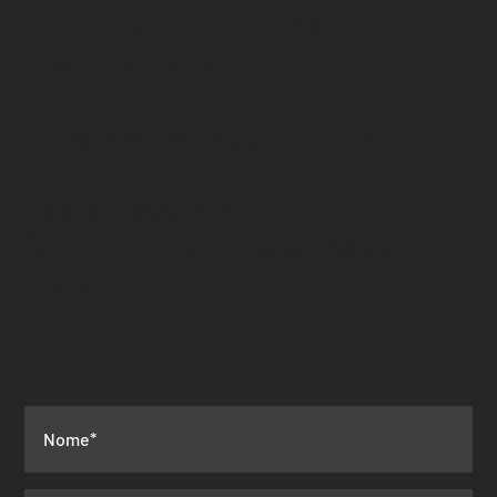
LARGO DO ESTEIRO, nº6
2050-261 AZAMBUJA
hubslisbonazb@cm-azambuja.pt
+351 917 690 978
(chamada para rede
móvel
nacional)