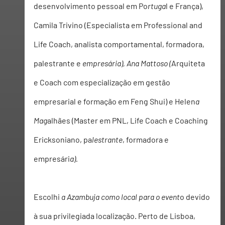
desenvolviment
o pessoal em 
Po
rtuga
l e França), 
Camila Trivino (Especialista em Professional and 
Life Coach, analista comporta
mental, formad
ora, 
palestrante e
 empresária), Ana Mattoso (
Arquiteta 
e Coach com especialização em gestão 
empresarial e forma
ção em Feng
 Shui) e Helen
a 
Mag
alhães (Master em PNL, Life Coach e Coaching 
Ericksoniano, pa
lestrante
, fo
rmadora e 
empresá
ri
a).  
Escolhi 
a Azambuja como local para o event
o devido 
à sua privilegiada localização. Perto de Lisboa, 