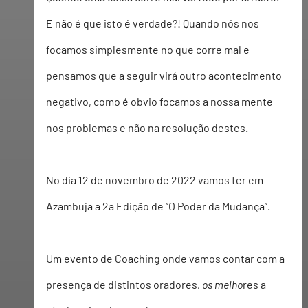
E não é que isto é verdade?! Quando nós nos 
focamos simplesmente no que corre mal e 
pensamos que a seguir virá outro acontecimento 
negativo, como é obvio focamos a nossa mente 
nos problemas e não na resolução destes.  
No dia 12 de novembro de 2022 vamos ter em 
Azambuja a 2a Edição de “O
 Poder da Mudança”.
U
m evento de Co
aching o
nde vamos contar c
om a 
presença de dist
intos oradores, 
os melho
res a 