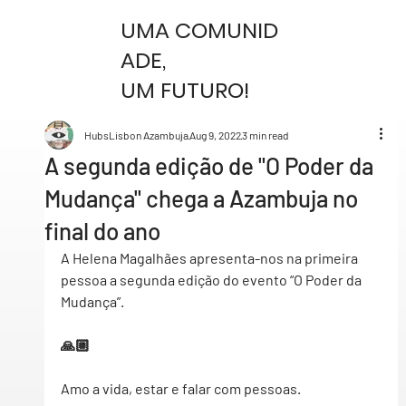
UMA COMUNID
ADE,
UM FUTURO!
HubsLisbon Azambuja
Aug 9, 2022
3 min read
A segunda edição de "O Poder da
Mudança" chega a Azambuja no
final do ano
A 
Helena Magalhães
 apresenta-nos na primeira 
pessoa a segunda edição do evento 
“O Poder da 
Mudança”.
🙏🏼
Amo a vida, estar e falar com pessoas.