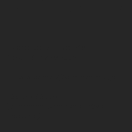
CONTATOS
LARGO DO ESTEIRO, nº6
2050-261 AZAMBUJA
hubslisbonazb@cm-azambuja.pt
+351 917 690 978
(chamada para rede
móvel
nacional)