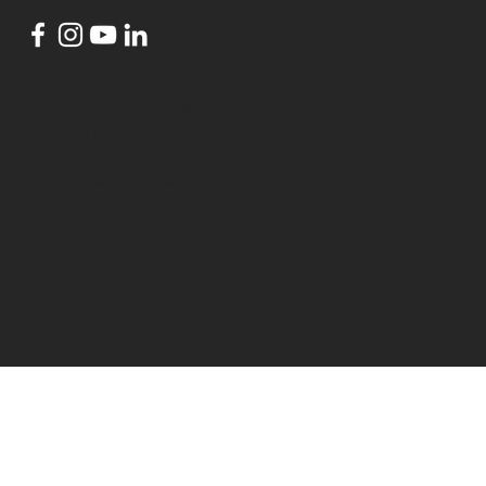
© 2024 por
HubsLisbon Azambuja
conceito por
DANCINGBIRDS
HubsLisbon Azambuja
é um projeto do
Município de
Azambuja