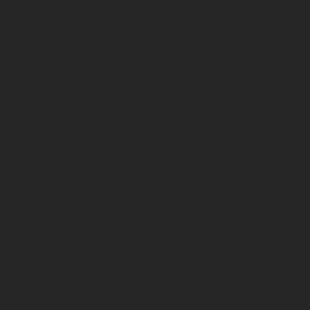
CONTATOS
LARGO DO ESTEIRO, nº6
2050-261 AZAMBUJA
hubslisbonazb@cm-azambuja.pt
+351 917 690 978
(chamada para rede
móvel