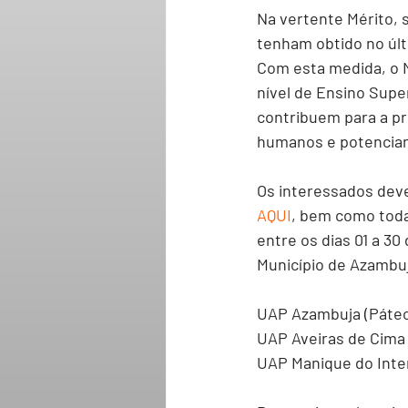
Na vertente Mérito, 
tenham obtido no últ
Com esta medida, o M
nível de Ensino Supe
contribuem para a p
humanos e potencia
Os interessados deve
AQUI
, bem como toda
entre os dias 01 a 3
Município de Azambu
UAP Azambuja
 (Páte
UAP Aveiras de Cima
UAP Manique do Int