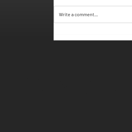
Write a comment...
3 anos de TESP em
Distribuição e Logística
CONTATO