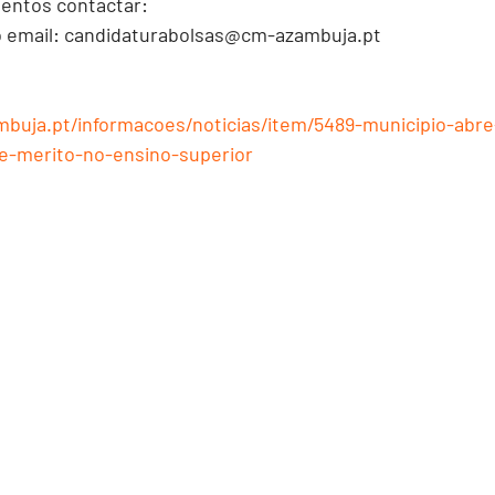
mentos contactar:
lo email: candidaturabolsas@cm-azambuja.pt  
buja.pt/informacoes/noticias/item/5489-municipio-abre
e-merito-no-ensino-superior