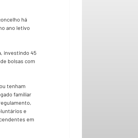
concelho há 
o ano letivo 
, investindo 45 
 de bolsas com 
 ou tenham 
gado familiar 
 regulamento, 
untários e 
scendentes em 