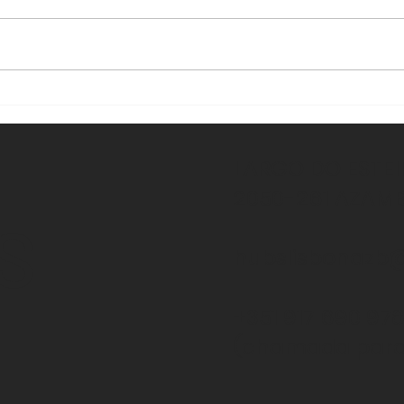
Vamos ter Webinar
Esta
insc
LARGO DO ESTEI
2050-261 AZAM
S
hubslisbonazb
+351 917 690 97
(chamada para