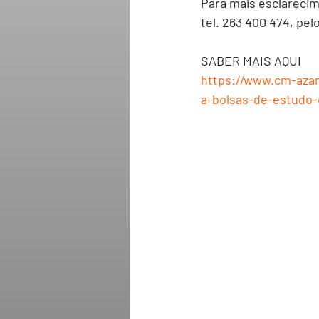
Para mais esclareci
tel. 263 400 474, pe
SABER MAIS AQUI
https://www.cm-azam
a-bolsas-de-estudo-