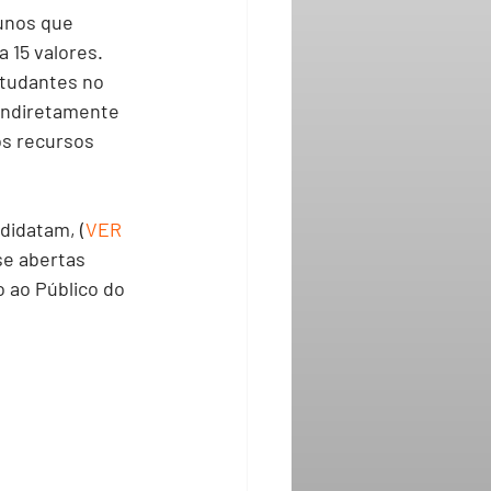
unos que 
 15 valores. 
studantes no 
 indiretamente 
s recursos 
didatam, (
VER 
e abertas 
 ao Público do 