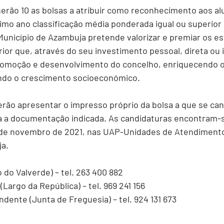
serão 10 as bolsas a atribuir como reconhecimento aos al
imo ano classificação média ponderada igual ou superior a
unicípio de Azambuja pretende valorizar e premiar os e
rior que, através do seu investimento pessoal, direta ou
romoção e desenvolvimento do concelho, enriquecendo o
ndo o crescimento socioeconómico.
rão apresentar o impresso próprio da bolsa a que se can
 a documentação indicada. As candidaturas encontram-s
0 de novembro de 2021, nas UAP-Unidades de Atendimento
ja.
o do Valverde) – tel. 263 400 882
 (Largo da República) – tel. 969 241 156
endente
 (Junta de Freguesia) – tel. 924 131 673