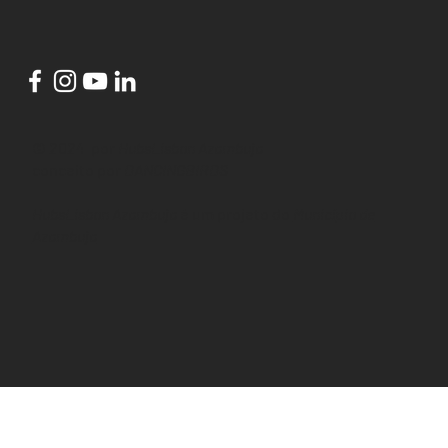
© 2024 por
HubsLisbon Azambuja
conceito por
DANCINGBIRDS
HubsLisbon Azambuja
é um projeto do
Município de
Azambuja