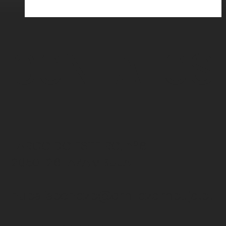
CONTATOS
LARGO DO ESTEIRO, nº6
2050-261 AZAMBUJA
hubslisbonazb@cm-azambuja.pt