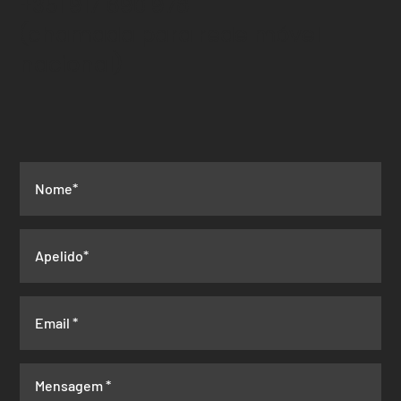
+351 917 690 978
(chamada para rede
móvel
nacional)