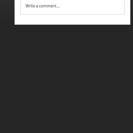
Write a comment...
CONTATOS
LARGO DO ESTEIRO, nº6
2050-261 AZAMBUJA
hubslisbonazb@cm-azambuja.pt