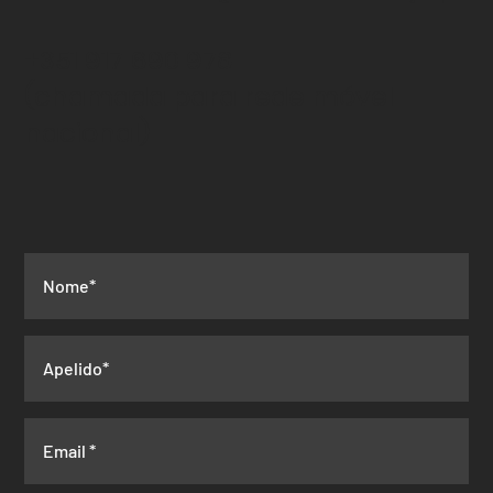
+351 917 690 978
(chamada para rede
móvel
nacional)