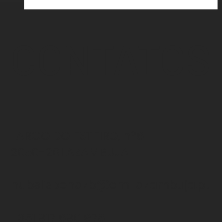
CONTATOS
LARGO DO ESTEIRO, nº6
2050-261 AZAMBUJA
hubslisbonazb@cm-azambuja.pt
+351 917 690 978