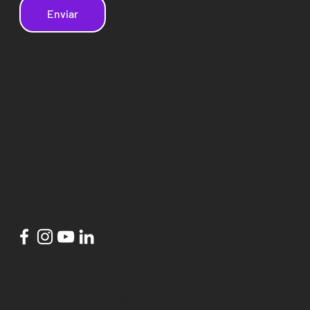
Enviar
© 2024 por
HubsLisbon Azambuja
conceito por
DANCINGBIRDS