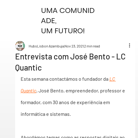
UMA COMUNID
ADE,
UM FUTURO!
HubsLisbon Azambuja
Nov 23, 2021
2 min read
Entrevista com José Bento - LC
Quantic
Esta semana contactámos o fundador da 
LC 
Quantic
, José Bento
, empreendedor, professor e 
formador, com 30 anos de experiência em 
informática e sistemas.
Abordámos temas como as respostas digitais ao 