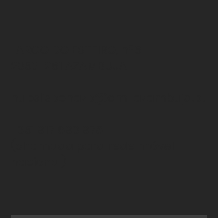
LARGO DO ESTEIRO, nº6
2050-261 AZAMBUJA
hubslisbonazb@cm-azambuja.pt
+351 917 690 978
(chamada para rede
móvel
nacional)