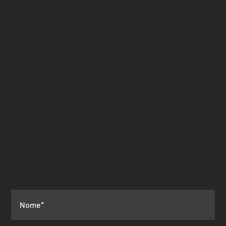
LARGO DO ESTEIRO, nº6
2050-261 AZAMBUJA
hubslisbonazb@cm-azambuja.pt
+351 917 690 978
(chamada para rede
móvel
nacional)