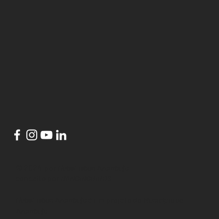
© 2024 por
HubsLisbon Azambuja
conceito por
DANCINGBIRDS
HubsLisbon Azambuja
é um projeto do
Município de
Azambuja