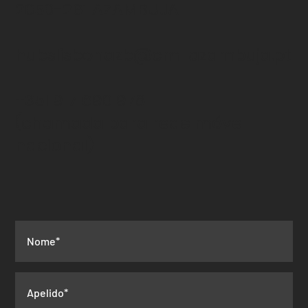
2050-261 AZAMBUJA
hubslisbonazb@cm-azambuja.pt
+351 917 690 978
(chamada para rede
móvel
nacional)