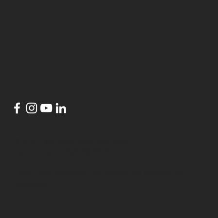
© 2024 por
HubsLisbon Azambuja
conceito por
DANCINGBIRDS
HubsLisbon Azambuja
é um projeto do
Município de
Azambuja