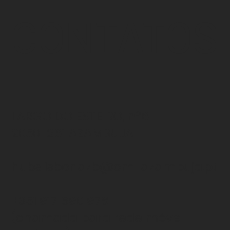
CONTATOS
LARGO DO ESTEIRO, nº6
2050-261 AZAMBUJA
hubslisbonazb@cm-azambuja.pt
+351 917 690 978
(chamada para rede
móvel