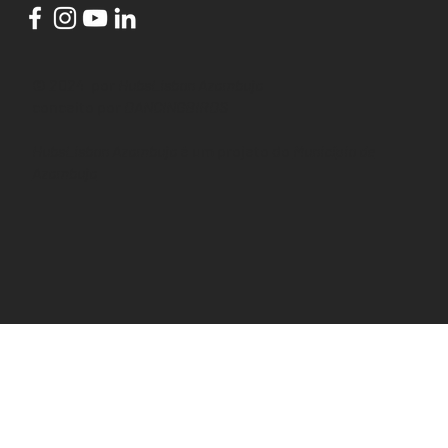
© 2024 por
HubsLisbon Azambuja
conceito por
DANCINGBIRDS
HubsLisbon Azambuja
é um projeto do
Município de
Azambuja