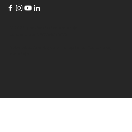
© 2024 por
HubsLisbon Azambuja
conceito por
DANCINGBIRDS
HubsLisbon Azambuja
é um projeto do
Município de
Azambuja