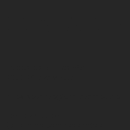
CONTATOS
LARGO DO ESTEIRO, nº6
2050-261 AZAMBUJA
hubslisbonazb@cm-azambuja.pt
+351 917 690 978
(chamada para rede
móvel