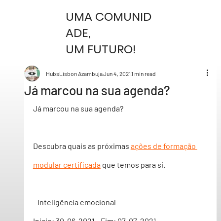
UMA COMUNID
ADE,
UM FUTURO!
HubsLisbon Azambuja
Jun 4, 2021
1 min read
Já marcou na sua agenda?
Já marcou na sua agenda?
Descubra quais as próximas 
ações de formação 
modular certificada
 que temos para si. 
- Inteligência emocional
Início: 30-06-2021 - Fim: 07-07-2021 