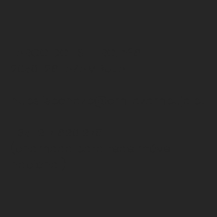
LARGO DO ESTEIRO, nº6
2050-261 AZAMBUJA
hubslisbonazb@cm-azambuja.pt
+351 917 690 978
(chamada para rede
móvel
nacional)