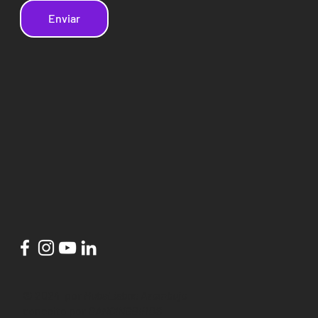
Enviar
© 2024 por
HubsLisbon Azambuja
conceito por
DANCINGBIRDS