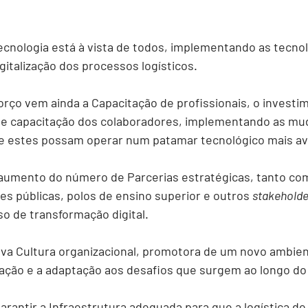
ecnologia
 está à vista de todos, implementando as tecnol
gitalização dos processos logísticos.
orço vem ainda a 
Capacitação de profissionais, 
o investi
o e capacitação dos colaboradores, implementando as mu
ue estes possam operar num patamar tecnológico mais a
 aumento do número de 
Parcerias estratégicas,
 tanto co
ões públicas, polos de ensino superior e outros 
stakeholde
so de transformação digital.
va 
Cultura organizacional, 
promotora de um novo ambient
ração e a adaptação aos desafios que surgem ao longo d
arantir a
 Infraestrutura adequada 
para que a logística de