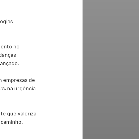
ogias 
mento no 
danças 
vançado.
m empresas de 
rs, 
na urgência 
e que valoriza 
o caminho.
 