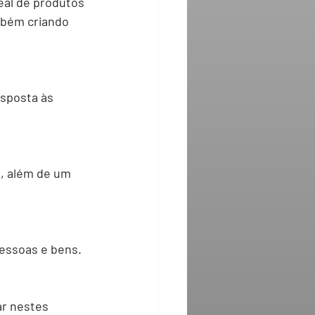
al de produtos 
mbém criando 
sposta às 
, além de um 
pessoas e bens.
ar nestes 