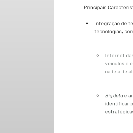
Principais Caracterís
Integração de t
tecnologias, co
Internet das
veículos e 
cadeia de a
Big data
 e a
identificar
estratégica