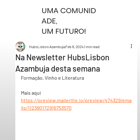
UMA COMUNID
ADE,
UM FUTURO!
HubsLisbon Azambuja
Feb 8, 2024
1 min read
Na Newsletter HubsLisbon
Azambuja desta semana
Formação, Vinho e Literatura
Mais aqui
https://preview.mailerlite.io/preview/474329/ema
ils/112380172916753570