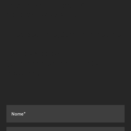
LARGO DO ESTEIRO, nº6
2050-261 AZAMBUJA
hubslisbonazb@cm-azambuja.pt
+351 917 690 978
(chamada para rede
móvel
nacional)