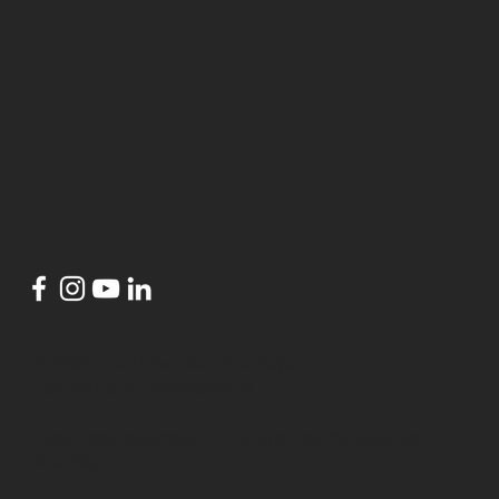
© 2024 por
HubsLisbon Azambuja
conceito por
DANCINGBIRDS
HubsLisbon Azambuja
é um projeto do
Município de
Azambuja