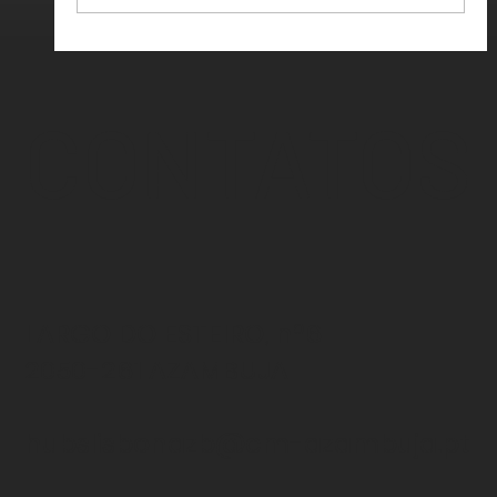
CONTATOS
LARGO DO ESTEIRO, nº6
2050-261 AZAMBUJA
hubslisbonazb@cm-azambuja.pt