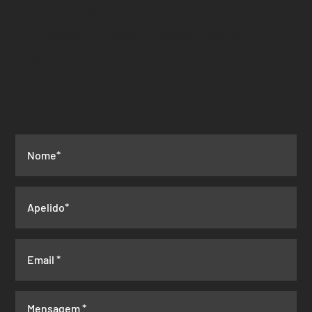
+351 917 690 978
(chamada para rede
móvel
nacional)