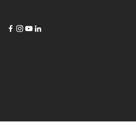
© 2024 por
HubsLisbon Azambuja
conceito por
DANCINGBIRDS
HubsLisbon Azambuja
é um projeto do
Município de
Azambuja