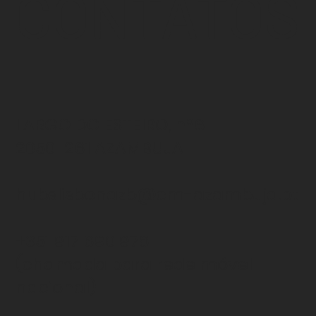
CONTATOS
LARGO DO ESTEIRO, nº6
2050-261 AZAMBUJA
hubslisbonazb@cm-azambuja.pt
+351 917 690 978
(chamada para rede
móvel
nacional)