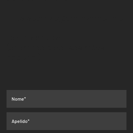
hubslisbonazb@cm-azambuja.pt
+351 917 690 978
(chamada para rede
móvel
nacional)