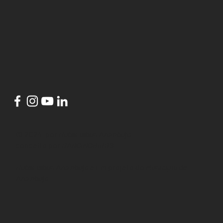
© 2024 por
HubsLisbon Azambuja
conceito por
DANCINGBIRDS
HubsLisbon Azambuja
é um projeto do
Município de
Azambuja