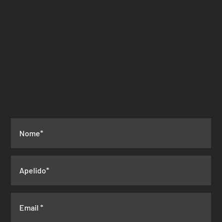
+351 917 690 978
(chamada para rede
móvel
nacional)