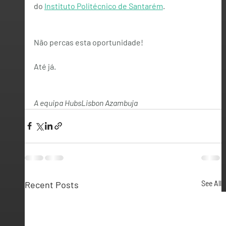
do 
Instituto Politécnico de Santarém
. 
Não percas esta oportunidade!
Até já.
A equipa HubsLisbon Azambuja
Recent Posts
See All