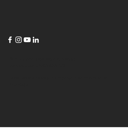
© 2024 por
HubsLisbon Azambuja
conceito por
DANCINGBIRDS
HubsLisbon Azambuja
é um projeto do
Município de
Azambuja