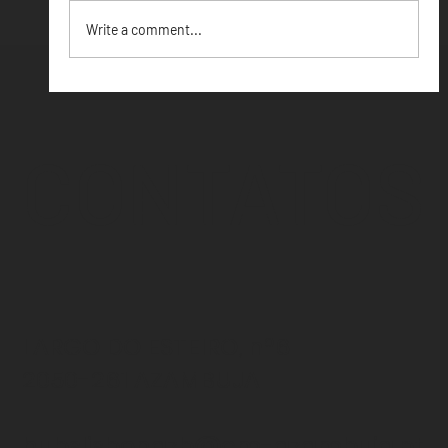
Write a comment...
CONTATOS
LARGO DO ESTEIRO, nº6
2050-261 AZAMBUJA
hubslisbonazb@cm-azambuja.pt