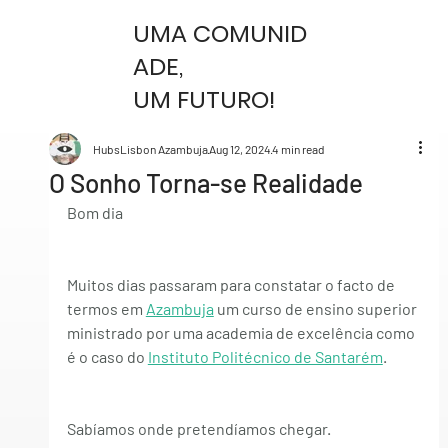
UMA COMUNID
ADE,
UM FUTURO!
HubsLisbon Azambuja
Aug 12, 2024
4 min read
O Sonho Torna-se Realidade
Bom dia
Muitos dias passaram para constatar o facto de 
termos em 
Azambuja
 um curso de ensino superior 
ministrado por uma 
academia de excelência
 como 
é o caso do 
Instituto Politécnico de Santarém
.
Sabíamos onde pretendíamos chegar.