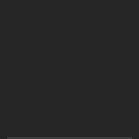
LARGO DO ESTEIRO, nº6
2050-261 AZAMBUJA
hubslisbonazb@cm-azambuja.pt
+351 917 690 978
(chamada para rede
móvel
nacional)