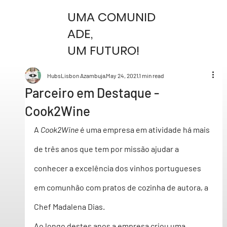
UMA COMUNID
ADE,
UM FUTURO!
HubsLisbon Azambuja
May 24, 2021
1 min read
Parceiro em Destaque -
Cook2Wine
A 
Cook2Wine
 é uma empresa em atividade há mais 
de três anos que tem por missão ajudar a 
conhecer a excelência dos vinhos portugueses 
em comunhão com pratos de cozinha de autora, a 
Chef Madalena Dias
. 
Ao longo destes anos a empresa criou uma 