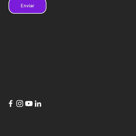
Enviar
© 2024 por
HubsLisbon Azambuja
conceito por
DANCINGBIRDS