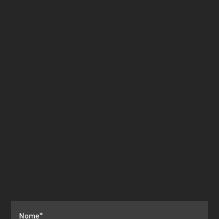
LARGO DO ESTEIRO, nº6
2050-261 AZAMBUJA
hubslisbonazb@cm-azambuja.pt
+351 917 690 978
(chamada para rede
móvel
nacional)