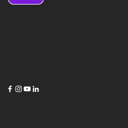
© 2024 por
HubsLisbon Azambuja
conceito por
DANCINGBIRDS
HubsLisbon Azambuja
é um projeto do
Município de