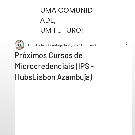
UMA COMUNID
ADE,
UM FUTURO!
HubsLisbon Azambuja
Jan 8, 2024
1 min read
Próximos Cursos de
Microcredenciais (IPS -
HubsLisbon Azambuja)