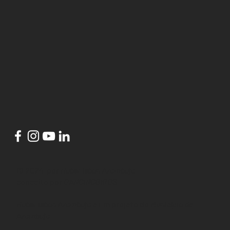
© 2024 por
HubsLisbon Azambuja
conceito por
DANCINGBIRDS
HubsLisbon Azambuja
é um projeto do
Município de
Azambuja