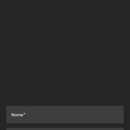
LARGO DO ESTEIRO, nº6
2050-261 AZAMBUJA
hubslisbonazb@cm-azambuja.pt
+351 917 690 978
(chamada para rede
móvel
nacional)