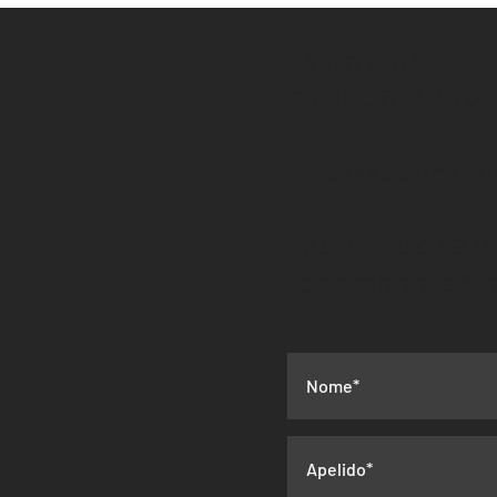
insc
LARGO DO ESTEI
2050-261 AZAM
S
hubslisbonazb
+351 917 690 97
(chamada para