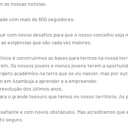
 as nossas notícias.
de com mais de 600 seguidores.
ir com novos desafios para que o nosso concelho seja ma
a as exigências que são cada vez maiores.
ivos é construirmos as bases para termos na nossa terra,
arém. Os nossos jovens e menos jovens terem a oportuni
rajeto académico na terra que os viu nascer, mas por out
rem em Azambuja a aprender e a empreender.
revolução dos últimos anos.
 para o grande tesouro que temos no nosso território. As
safiante e com novos obstáculos. Mas acreditamos que e
to seguro.