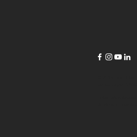
© 2024 por
HubsL
conceito por
DANC
HubsLisbon Azambu
do
Município de Az