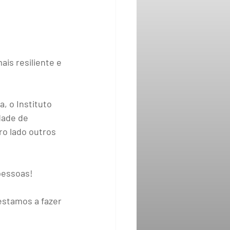
is resiliente e 
 o Instituto 
dade de 
ro lado outros 
 pessoas!
stamos a fazer 