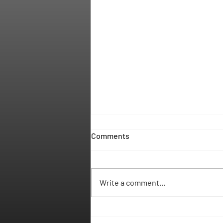
Comments
Write a comment...
3 anos de TESP em