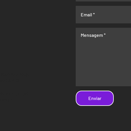
isbon Azambuja
INGBIRDS
ja
é um projeto
Enviar
ambuja