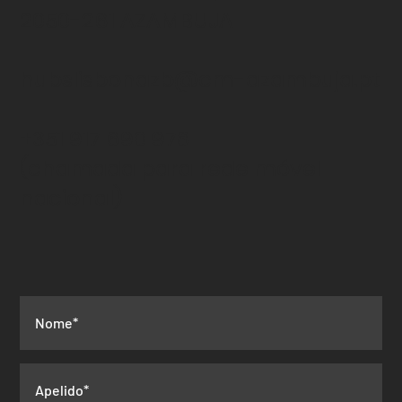
2050-261 AZAMBUJA
hubslisbonazb@cm-azambuja.pt
+351 917 690 978
(chamada para rede
móvel
nacional)