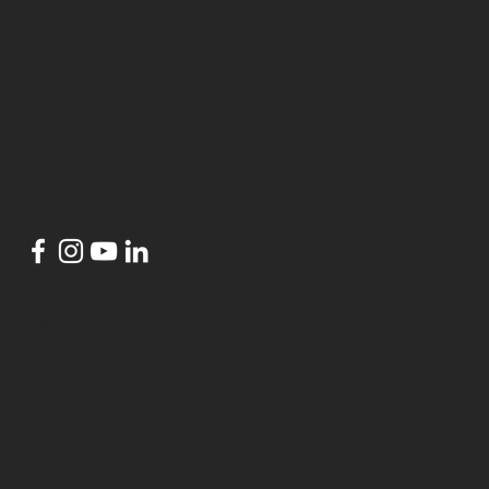
© 2024 por
HubsLisbon Azambuja
conceito por
DANCINGBIRDS
HubsLisbon Azambuja
é um projeto do
Município de
Azambuja