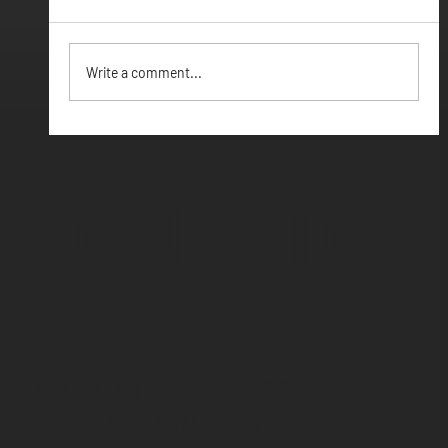
Vamos ter Webinar
Write a comment...
CONTATOS
LARGO DO ESTEIRO, nº6
2050-261 AZAMBUJA