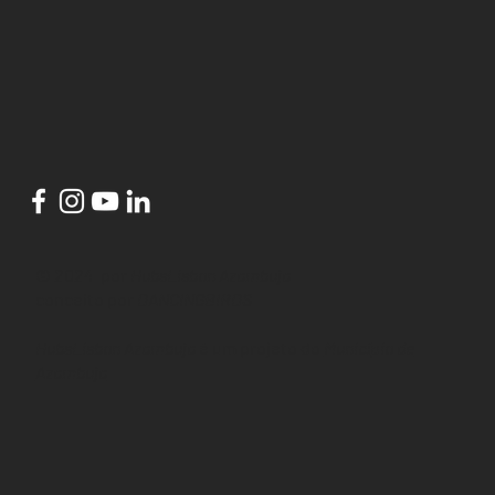
© 2024 por
HubsLisbon Azambuja
conceito por
DANCINGBIRDS
HubsLisbon Azambuja
é um projeto do
Município de
Azambuja