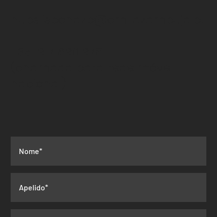
hubslisbonazb@cm-azambuja.pt
+351 917 690 978
(chamada para rede
móvel
nacional)