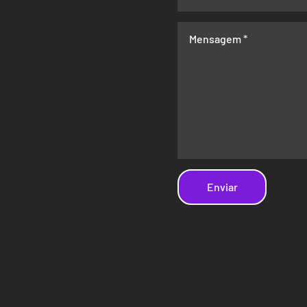
isbon Azambuja
INGBIRDS
ja
é um projeto
Enviar
ambuja