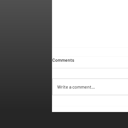
Comments
Write a comment...
3 anos de TESP em
Distribuição e Logística