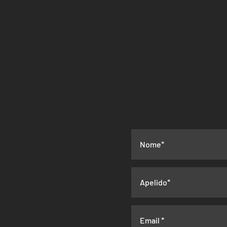
2050-261 AZAM
S
hubslisbonazb
+351 917 690 97
(chamada para