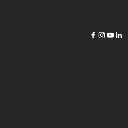
© 2024 por
HubsL
conceito por
DANC
HubsLisbon Azambu
do
Município de Az