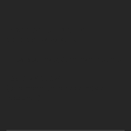
LARGO DO ESTEIRO, nº6
2050-261 AZAMBUJA
hubslisbonazb@cm-azambuja.pt
+351 917 690 978
(chamada para rede
móvel
nacional)