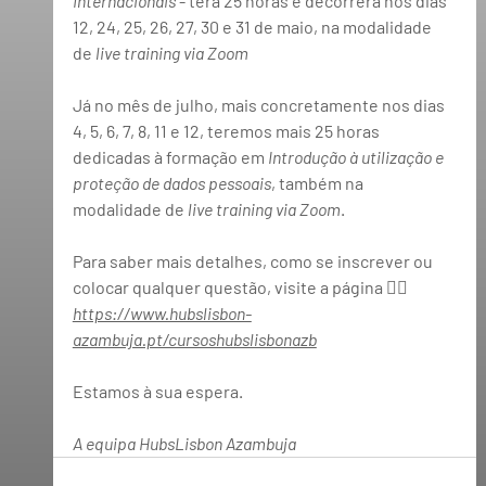
Internacionais
 - terá 25 horas e decorrerá nos dias 
12, 24, 25, 26, 27, 30 e 31 de 
maio
, na modalidade 
de 
live training via Zoom 
Já no mês de 
julho
, mais concretamente nos dias 
4, 5, 6, 7, 8, 11 e 12, teremos mais 25 horas 
dedicadas à formação em 
Introdução à utilização e 
proteção de dados pessoais
, também na 
modalidade de 
live training via Zoom
. 
Para saber mais detalhes, como se inscrever ou 
colocar qualquer questão, visite a página 👇🏻
https://www.hubslisbon-
azambuja.pt/cursoshubslisbonazb
Estamos à sua espera. 
A equipa HubsLisbon Azambuja 