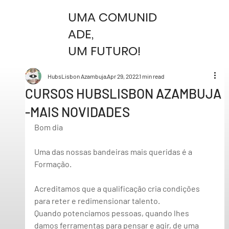
UMA COMUNID
ADE,
UM FUTURO!
HubsLisbon Azambuja
Apr 29, 2022
1 min read
CURSOS HUBSLISBON AZAMBUJA
-MAIS NOVIDADES
Bom dia 
Uma das nossas bandeiras mais queridas é a 
Formação
.  
Acreditamos que a qualificação cria condições 
para reter e redimensionar talento.  
Quando potenciamos pessoas, quando lhes 
damos ferramentas para pensar e agir, de uma 