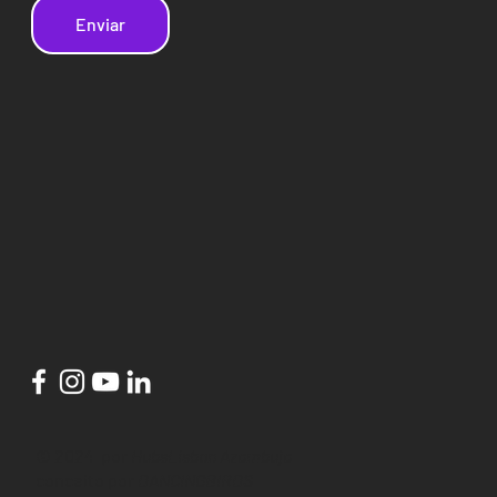
Enviar
© 2024 por
HubsLisbon Azambuja
conceito por
DANCINGBIRDS