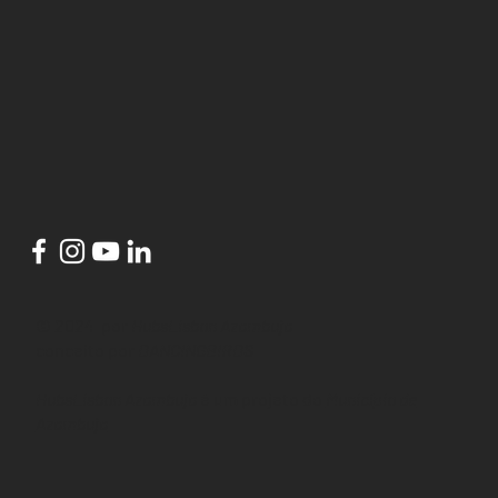
© 2024 por
HubsLisbon Azambuja
conceito por
DANCINGBIRDS
HubsLisbon Azambuja
é um projeto do
Município de
Azambuja