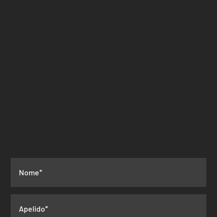
2050-261 AZAMBUJA
hubslisbonazb@cm-azambuja.pt
+351 917 690 978
(chamada para rede
móvel
nacional)