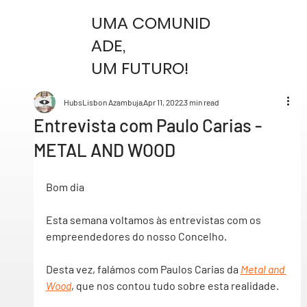
UMA COMUNID
ADE,
UM FUTURO!
HubsLisbon Azambuja
Apr 11, 2022
3 min read
Entrevista com Paulo Carias -
METAL AND WOOD
Bom dia 
Esta semana voltamos às entrevistas com os 
empreendedores do nosso Concelho.
Desta vez, falámos com Paulos Carias da 
Metal and 
Wood
, que nos contou tudo sobre esta realidade.