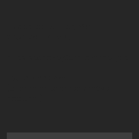
LARGO DO ESTEIRO, nº6
2050-261 AZAMBUJA
hubslisbonazb@cm-azambuja.pt
+351 917 690 978
(chamada para rede
móvel
nacional)