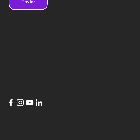
Enviar
© 2024 por
HubsLisbon Azambuja
conceito por
DANCINGBIRDS