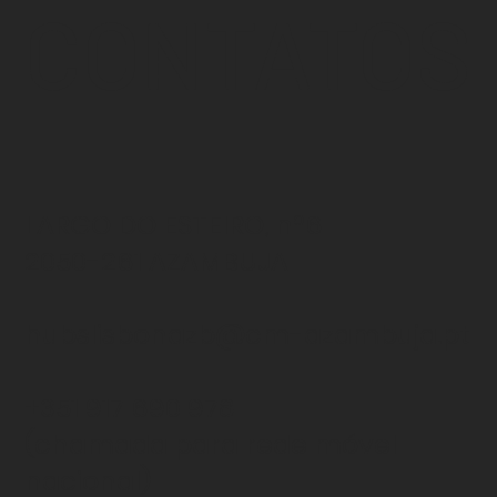
CONTATOS
LARGO DO ESTEIRO, nº6
2050-261 AZAMBUJA
hubslisbonazb@cm-azambuja.pt
+351 917 690 978
(chamada para rede
móvel
nacional)