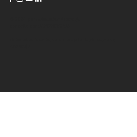
© 2024 por
HubsLisbon Azambuja
conceito por
DANCINGBIRDS
HubsLisbon Azambuja
é um projeto do
Município de
Azambuja